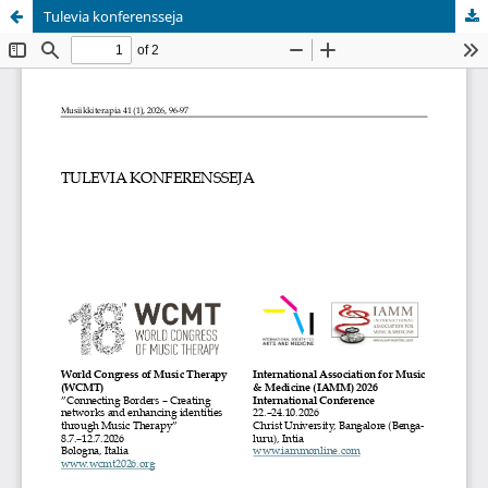
Tulevia konferensseja
Palvelua ylläpitää
Tieteellisten seurain valtuuskunta
.