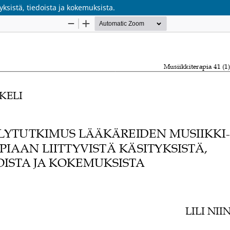
tyksistä, tiedoista ja kokemuksista.
Palvelua ylläpitää
Tieteellisten seurain valtuus