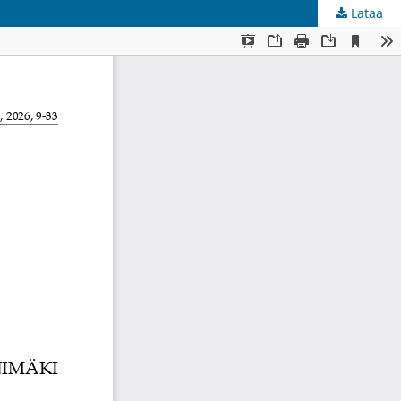
Lataa
kunta
.