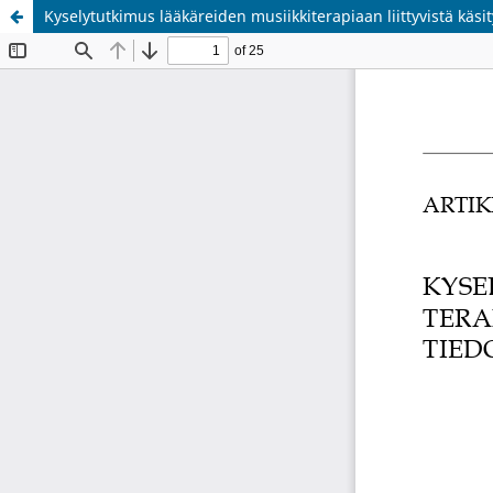
Kyselytutkimus lääkäreiden musiikkiterapiaan liittyvistä käsi