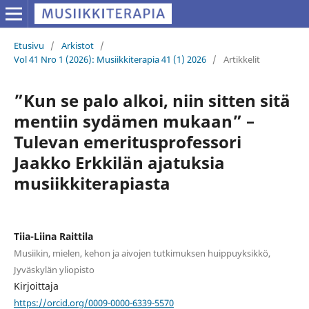
Etusivu
/
Arkistot
/
Vol 41 Nro 1 (2026): Musiikkiterapia 41 (1) 2026
/
Artikkelit
”Kun se palo alkoi, niin sitten sitä
mentiin sydämen mukaan” –
Tulevan emeritusprofessori
Jaakko Erkkilän ajatuksia
musiikkiterapiasta
Tiia-Liina Raittila
Musiikin, mielen, kehon ja aivojen tutkimuksen huippuyksikkö,
Jyväskylän yliopisto
Kirjoittaja
https://orcid.org/0009-0000-6339-5570