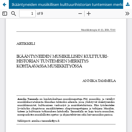
Ikääntyneiden musiikillisen kulttuurihistorian tuntemisen merkitys kohtaavassa musiikkityössä
Palvelua ylläpitää
Tieteellisten seurain valtuuskunta
.